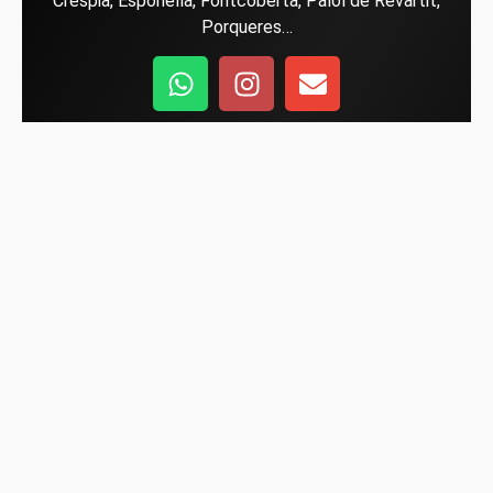
Crespia,
Esponellà
,
Fontcoberta
,
Palol de Revartit
,
Porqueres
…