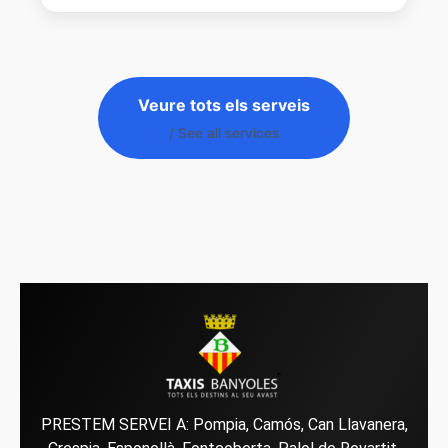
Veure tots els serveis
/ See all services
PRESTEM SERVEI A:
Pompia
,
Camós
,
Can Llavanera
,