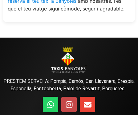
reserva el teu taxi a Banyoles
amb nosaltres. Fes
que el teu viatge sigui còmode, segur i agradable.
PRESTEM SERVEI A:
Pompia
,
Camós
,
Can Llavanera
,
Crespia,
Esponellà
,
Fontcoberta
,
Palol de Revartit
,
Porqueres
…